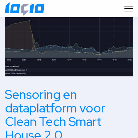
Sensoring en
dataplatform voor
Clean Tech Smart
House 2.0