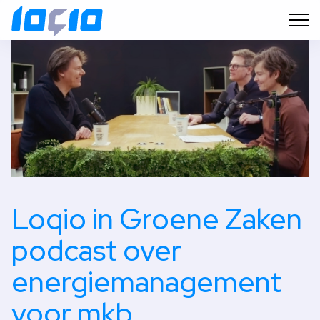
Loqio in Groene Zaken
podcast over
energiemanagement
voor mkb