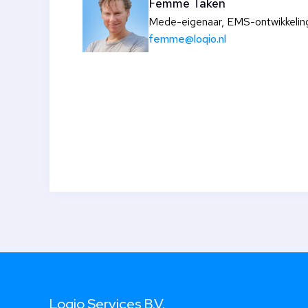
Femme Taken
Mede-eigenaar, EMS-ontwikkelin
femme@loqio.nl
Loqio Services B.V.