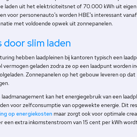
 laden uit het elektriciteitsnet of 70.000 kWh uit eig
leinen voor personenauto's worden HBE's interessant van
inatie met voldoende opwek uit zonnepanelen.
 door slim laden
uring hebben laadpleinen bij kantoren typisch een laadpi
l vermogen geladen zodra ze op een laadpunt worden ing
volgeladen. Zonnepanelen op het gebouw leveren op da
gen.
m laadmanagement kan het energiegebruik van een laadp
den voor zelfconsumptie van opgewekte energie. Dit resu
ing op energiekosten
maar zorgt ook voor optimale cre
 er een extra inkomstenstroom van 15 cent per kWh word