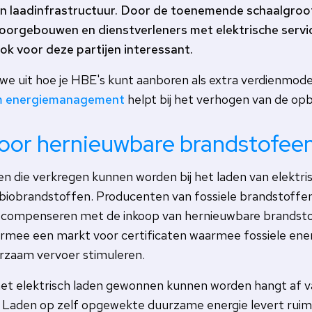
en laadinfrastructuur. Door de toenemende schaalgroot
ntoorgebouwen en dienstverleners met elektrische servi
k voor deze partijen interessant.
we uit hoe je HBE's kunt aanboren als extra verdienmodel
im energiemanagement
helpt bij het verhogen van de op
voor hernieuwbare brandstofe
ten die verkregen kunnen worden bij het laden van elektr
n biobrandstoffen. Producenten van fossiele brandstoffen
e compenseren met de inkoop van hernieuwbare brandst
ermee een markt voor certificaten waarmee fossiele ene
urzaam vervoer stimuleren.
et elektrisch laden gewonnen kunnen worden hangt af v
. Laden op zelf opgewekte duurzame energie levert ruim 