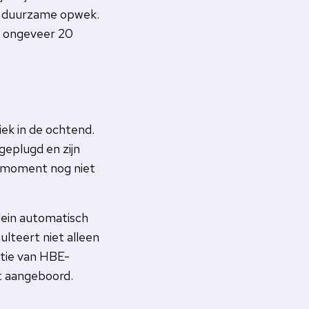
en duurzame opwek.
af ongeveer 20
ek in de ochtend.
eplugd en zijn
t moment nog niet
lein automatisch
lteert niet alleen
atie van HBE-
t aangeboord.