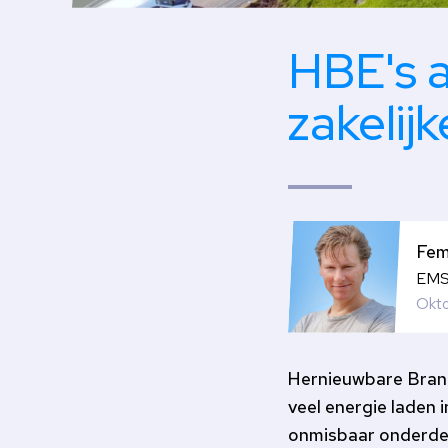
HBE's a
zakelij
Fem
EMS 
Okt
Hernieuwbare Brand
veel energie laden 
onmisbaar onderdeel