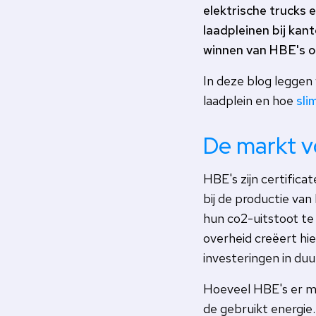
elektrische trucks 
laadpleinen bij ka
winnen van HBE's oo
In deze blog leggen 
laadplein en hoe
sl
De markt 
HBE's zijn certifica
bij de productie va
hun co2-uitstoot t
overheid creëert hi
investeringen in du
Hoeveel HBE's er m
de gebruikt energie