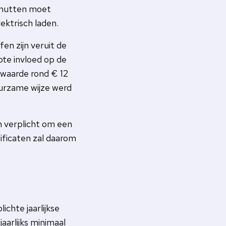
benutten moet
ektrisch laden.
en zijn veruit de
ote invloed op de
waarde rond € 12
uurzame wijze werd
n verplicht om een
ificaten zal daarom
chte jaarlijkse
aarlijks minimaal