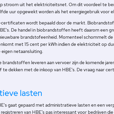
op stroom uit het elektriciteitsnet. Om dit voordeel te 
zelfde uur opgewekt worden als het energiegebruik voor el
ertificaten wordt bepaald door de markt. Biobrandstoff
BE’s. De handel in biobrandstoffen heeft daarom een gr
nieuwbare brandstofeenheid. Momenteel schommelt de 
komt met 15 cent per kWh indien de elektriciteit op d
eigen netaansluiting.
le brandstoffen leveren aan vervoer zijn de komende jare
af te dekken met de inkoop van HBE’s. De vraag naar cert
tieve lasten
’s gaat gepaard met administratieve lasten en een verpli
 registreren van HBE's pas interessant voor bedrijven die j