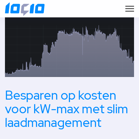
Besparen op kosten
voor kW-max met slim
laadmanagement