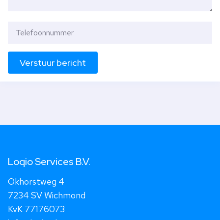
Verstuur bericht
Loqio Services B.V.
Okhorstweg 4
7234 SV Wichmond
KvK 77176073