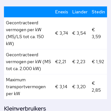
Enexis
Liander
Stedin
Gecontracteerd
vermogen per kW
€
€ 3,74
€ 3,54
(MS/LS tot ca. 150
3,59
kW)
Gecontracteerd
vermogen per kW (MS
€2,21
€ 2,23
€ 1,92
tot ca. 2.000 kW)
Maximum
€
transportvermogen
€ 3,14
€ 3,20
2,85
per kW
Kleinverbruikers