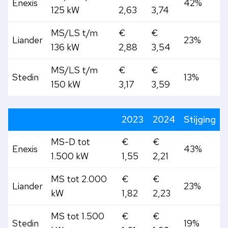
Enexis
42%
125 kW
2,63
3,74
MS/LS t/m
€
€
Liander
23%
136 kW
2,88
3,54
MS/LS t/m
€
€
Stedin
13%
150 kW
3,17
3,59
2023
2024
Stijging
MS-D tot
€
€
Enexis
43%
1.500 kW
1,55
2,21
MS tot 2.000
€
€
Liander
23%
kW
1,82
2,23
MS tot 1.500
€
€
Stedin
19%