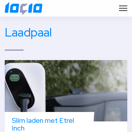
laadpaal
Slim laden met Etrel
Inch