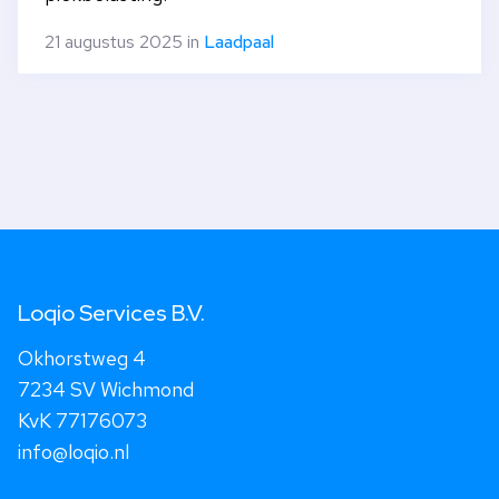
21 augustus 2025 in
Laadpaal
Loqio Services B.V.
Okhorstweg 4
7234 SV Wichmond
KvK 77176073
info@loqio.nl