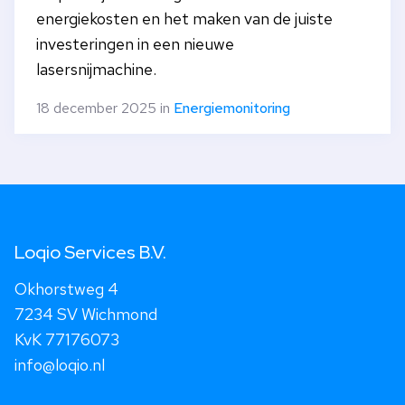
energiekosten en het maken van de juiste
investeringen in een nieuwe
lasersnijmachine.
18 december 2025 in
Energiemonitoring
Loqio Services B.V.
Okhorstweg 4
7234 SV Wichmond
KvK 77176073
info@loqio.nl